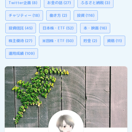
Twitter企画
お金の話
ふるさと納税
(8)
(27)
(3)
チャリティー
働き方
投資
(18)
(2)
(116)
投資信託
日本株・ETF
本・映画
(45)
(52)
(16)
株主優待
米国株・ETF
貯金
資格
(27)
(50)
(2)
(11)
運用成績
(109)