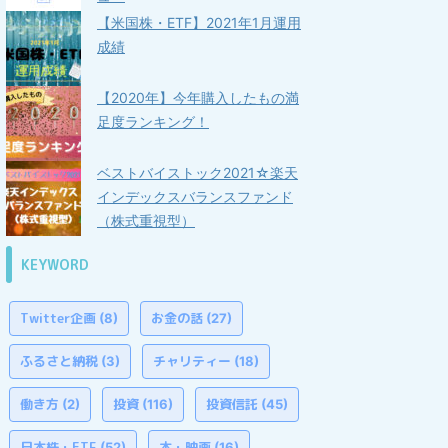
【米国株・ETF】2021年1月運用
成績
【2020年】今年購入したもの満
足度ランキング！
ベストバイストック2021☆楽天
インデックスバランスファンド
（株式重視型）
KEYWORD
Twitter企画
お金の話
(8)
(27)
ふるさと納税
チャリティー
(3)
(18)
働き方
投資
投資信託
(2)
(116)
(45)
日本株・ETF
本・映画
(52)
(16)