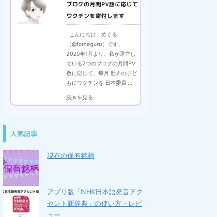
ブログの月間PV数に応じて
ワクチンを寄付します
こんにちは、めぐる
（@fpmeguru）です。
2020年1月より、私が運営し
ている2つのブログの月間PV
数に応じて、毎月 世界の子ど
もにワクチンを 日本委員 ...
続きを見る
人気記事
現在の保有銘柄
アプリ版「NHK日本語発音アク
セント新辞典」の使い方・レビ
ュー