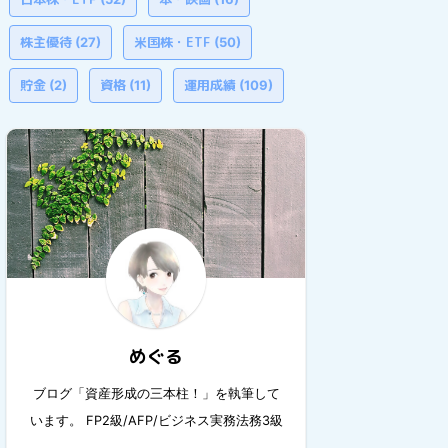
株主優待
米国株・ETF
(27)
(50)
貯金
資格
運用成績
(2)
(11)
(109)
めぐる
ブログ「資産形成の三本柱！」を執筆して
います。 FP2級/AFP/ビジネス実務法務3級