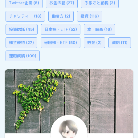
Twitter企画
お金の話
ふるさと納税
(8)
(27)
(3)
チャリティー
働き方
投資
(18)
(2)
(116)
投資信託
日本株・ETF
本・映画
(45)
(52)
(16)
株主優待
米国株・ETF
貯金
資格
(27)
(50)
(2)
(11)
運用成績
(109)