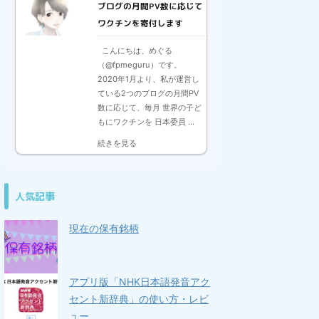
ブログの月間PV数に応じて
ワクチンを寄付します
こんにちは、めぐる
（@fpmeguru）です。
2020年1月より、私が運営し
ている2つのブログの月間PV
数に応じて、毎月 世界の子ど
もにワクチンを 日本委員 ...
続きを見る
人気記事
現在の保有銘柄
アプリ版「NHK日本語発音アク
セント新辞典」の使い方・レビ
ュー