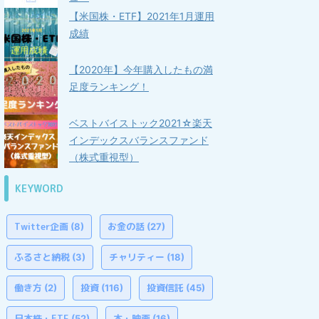
【米国株・ETF】2021年1月運用
成績
【2020年】今年購入したもの満
足度ランキング！
ベストバイストック2021☆楽天
インデックスバランスファンド
（株式重視型）
KEYWORD
Twitter企画
お金の話
(8)
(27)
ふるさと納税
チャリティー
(3)
(18)
働き方
投資
投資信託
(2)
(116)
(45)
日本株・ETF
本・映画
(52)
(16)