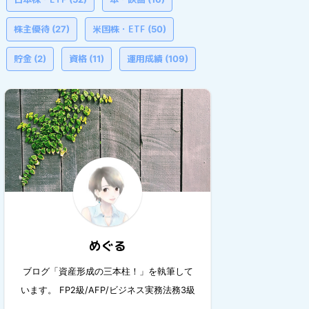
株主優待
米国株・ETF
(27)
(50)
貯金
資格
運用成績
(2)
(11)
(109)
めぐる
ブログ「資産形成の三本柱！」を執筆して
います。 FP2級/AFP/ビジネス実務法務3級