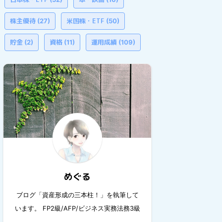
株主優待
米国株・ETF
(27)
(50)
貯金
資格
運用成績
(2)
(11)
(109)
めぐる
ブログ「資産形成の三本柱！」を執筆して
います。 FP2級/AFP/ビジネス実務法務3級