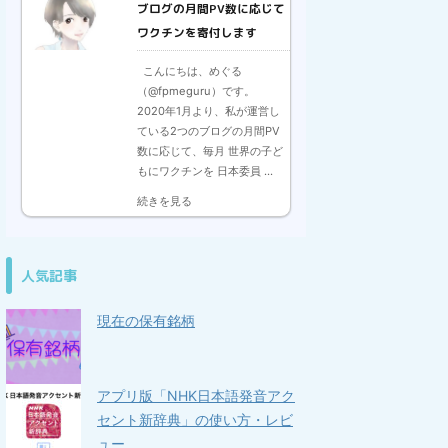
ブログの月間PV数に応じて
ワクチンを寄付します
こんにちは、めぐる
（@fpmeguru）です。
2020年1月より、私が運営し
ている2つのブログの月間PV
数に応じて、毎月 世界の子ど
もにワクチンを 日本委員 ...
続きを見る
人気記事
現在の保有銘柄
アプリ版「NHK日本語発音アク
セント新辞典」の使い方・レビ
ュー