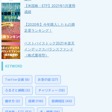
【米国株・ETF】2021年1月運用
成績
【2020年】今年購入したもの満
足度ランキング！
ベストバイストック2021☆楽天
インデックスバランスファンド
（株式重視型）
KEYWORD
Twitter企画
お金の話
(8)
(27)
ふるさと納税
チャリティー
(3)
(18)
働き方
投資
投資信託
(2)
(116)
(45)
日本株・ETF
本・映画
(52)
(16)