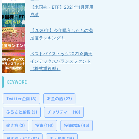
【米国株・ETF】2021年1月運用
成績
【2020年】今年購入したもの満
足度ランキング！
ベストバイストック2021☆楽天
インデックスバランスファンド
（株式重視型）
KEYWORD
Twitter企画
お金の話
(8)
(27)
ふるさと納税
チャリティー
(3)
(18)
働き方
投資
投資信託
(2)
(116)
(45)
日本株・ETF
本・映画
(52)
(16)