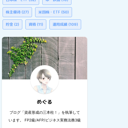
株主優待
米国株・ETF
(27)
(50)
貯金
資格
運用成績
(2)
(11)
(109)
めぐる
ブログ「資産形成の三本柱！」を執筆して
います。 FP2級/AFP/ビジネス実務法務3級