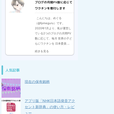
ブログの月間PV数に応じて
ワクチンを寄付します
こんにちは、めぐる
（@fpmeguru）です。
2020年1月より、私が運営し
ている2つのブログの月間PV
数に応じて、毎月 世界の子ど
もにワクチンを 日本委員 ...
続きを見る
人気記事
現在の保有銘柄
アプリ版「NHK日本語発音アク
セント新辞典」の使い方・レビ
ュー